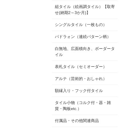
組タイル（絵画調タイル）【取寄
せ(納期2～3か月)】
シングルタイル（一枚もの）
パドラォン（連続パターン柄）
白無地、広面積向き、ボーダータ
イル
表札タイル（セミオーダー）
アルテ（芸術的・おしゃれ）
額縁入り・フック付タイル
タイル小物（コルク付・器・雑
貨・陶板etc.）
付属品・その他関連商品