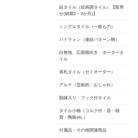
組タイル（絵画調タイル）【取寄
せ(納期2～3か月)】
シングルタイル（一枚もの）
パドラォン（連続パターン柄）
白無地、広面積向き、ボーダータ
イル
表札タイル（セミオーダー）
アルテ（芸術的・おしゃれ）
額縁入り・フック付タイル
タイル小物（コルク付・器・雑
貨・陶板etc.）
付属品・その他関連商品