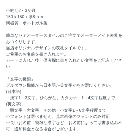
※納期2～3か月
150ｘ150ｘ厚8ｍｍ
陶器質 ポルトガル製
簡単なセミオーダースタイルのご注文でオーダーメイド表札を
おつくりします。
当店オリジナルデザインの表札タイルです。
ご希望のお名前を書き入れます。
カートに入れた後、備考欄に書き入れたい文字をご記入くださ
い。
「文字の種類」
プルダウン機能から日本語か英文字かをお選びください。
(日本語)
・漢字1～3文字、ひらがな、カタカナ、1～4文字程度まで
(英文字)
・頭文字＝大文字、その他＝小文字1～6文字程度まで
※フォントは選べません、見本画像のフォントのみ対応
※長いお名前、複雑な漢字など、お名前によっては書き込み不
可、追加料金となる場合がございます。