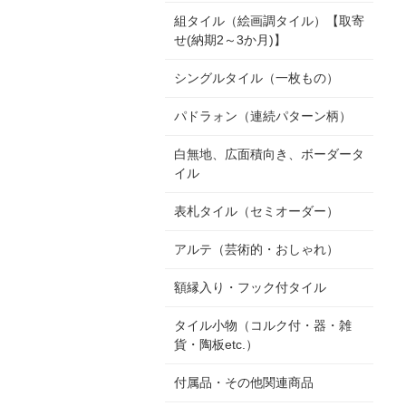
組タイル（絵画調タイル）【取寄
せ(納期2～3か月)】
シングルタイル（一枚もの）
パドラォン（連続パターン柄）
白無地、広面積向き、ボーダータ
イル
表札タイル（セミオーダー）
アルテ（芸術的・おしゃれ）
額縁入り・フック付タイル
タイル小物（コルク付・器・雑
貨・陶板etc.）
付属品・その他関連商品