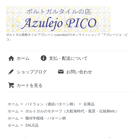
ポルトガル装飾タイル”アズレージョ(azulejo)”のオンラインショップ『アズレージョ・ピ
コ』
ホーム
支払・配送について
ショップブログ
お問い合わせ
カートを見る
ホーム
>
パドラォン（連続パターン柄）
>
在庫品
ホーム
>
ポルトガルのモチーフ（大航海時代・風景・伝統柄etc）
ホーム
>
幾何学模様・パターン柄
ホーム
>
SALE品