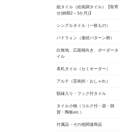
組タイル（絵画調タイル）【取寄
せ(納期2～3か月)】
シングルタイル（一枚もの）
パドラォン（連続パターン柄）
白無地、広面積向き、ボーダータ
イル
表札タイル（セミオーダー）
アルテ（芸術的・おしゃれ）
額縁入り・フック付タイル
タイル小物（コルク付・器・雑
貨・陶板etc.）
付属品・その他関連商品