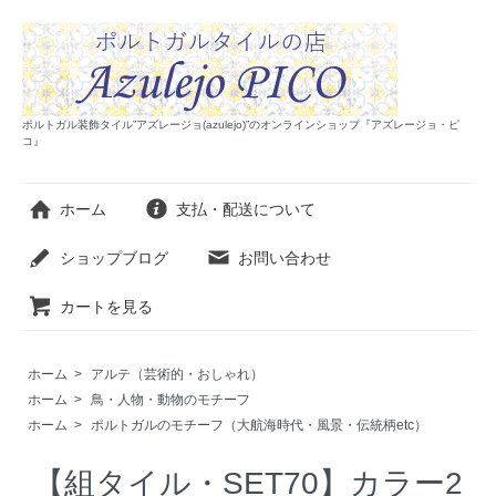
ポルトガル装飾タイル”アズレージョ(azulejo)”のオンラインショップ『アズレージョ・ピ
コ』
ホーム
支払・配送について
ショップブログ
お問い合わせ
カートを見る
ホーム
>
アルテ（芸術的・おしゃれ）
ホーム
>
鳥・人物・動物のモチーフ
ホーム
>
ポルトガルのモチーフ（大航海時代・風景・伝統柄etc）
【組タイル・SET70】カラー2